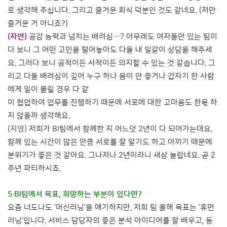
로 생각해 주십니다. 그리고 즐거운 회식 덕분인 것도 같네요. (저만
즐거운 거 아니죠?)
(자연)
공감 능력과 넘치는 배려심…? 아무래도 여자들만 있는 팀이
다 보니 그 어떤 고민을 털어놓아도 다들 내 일같이 상담을 해주세
요. 그러다 보니 공적이든 사적이든 의지할 수 있는 것 같습니다. 그
리고 다들 배려심이 깊어 누구 하나 몸이 안 좋거나 갑자기 한 사람
에게 일이 몰릴 경우 다 같
이 협업하여 업무를 진행하기 때문에 서로에 대한 고마움도 한몫 하
지 않을까 생각해요.
(지영)
저희가 BI팀에서 함께한 지 어느덧 2년이 다 되어가는데요.
함께 있는 시간이 많은 만큼 서로를 잘 알기도 하고 아끼기 때문에
분위기가 좋은 것 같아요. 그나저나 2년이라니 새삼 놀랍네요. 곧 2
주년 파티하시죠.
5 BI팀에서 목표, 희망하는 부분이 있다면?
요즘 너도나도 ‘머신러닝’을 얘기하지만, 저희 팀 올해 목표는 ‘휴먼
러닝’입니다. 서비스 담당자의 좋은 분석 아이디어를 잘 배우고, 동