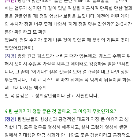
(자연)
굉장히 많은데요… 짧은 순간에 최대의 결과물을 내놓아야
하는 업무가 생기면 다 같이 몇날 며칠을 야근하며 만족할 만한 결과
물을 만들었을 때! 정말 엄청난 보람을 느낍니다. 예전에 어떤 게임
의 수치가 정말 너무 좋게 나와서 ‘이게 정말 맞는 값인가?’ 2~3시간
동안 확인하고 또 확인
했는데, 정말 수치가 좋게 나온 것이 맞았을 때 뜻밖의 기쁨을 맞이
했었어요(환희).
(지영)
종종 긴급 퀘스트가 내려올 때가 있는데요. 퀘스트 수행을 위
해서 셋이서 수많은 가설을 세우고 데이터로 검증하는 일을 반복합
니다. 그 끝에 “이거다!” 싶은 것들을 모아 결과물을 내고 나면 정말
뿌듯합니다. 그리고 퀘스트를 마친 뒤에는 꼭 팀끼리 뒤풀이를 하는
데 그때 마시는 맥주의
첫 목 넘김은 그 성취감만큼이나 달고 시원합니다.
4 팀 분위기가 정말 좋은 것 같아요, 그 이유가 무엇인가요?
(정연)
팀원분들의 향상심과 긍정적인 태도가 가장 큰 이유라고 생
각합니다. 모든 업무를 열심히 해주시고, 설사 그렇게 열심히 했던
일에서 기대했던 만큼 성과가 안 나와도 좋은 경험이라고 긍정적으