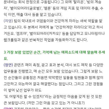
문네비는 회식 한정으로 구동됩니다.) 그 외에 ‘탈리온’, ‘빛의 계승
자’, ‘별이되어라!(글로벌)’, ‘엘룬’ 등의 게임 지표 및 데이터 추출, 수
익 이연, 매출 대사 등을 맡고 있습니다.
(지영)
팀의 막내로서 귀염둥이와 건강하게 자라는 새싹 역할을 맡
고 있습니다. 두 분께서 저에게 늘 “건강하게만 자라다오”라고 하시
거든요. ‘겜프야’, ‘별이되어라!(카카오)’ 등을 담당하고 모니터링이나
웹크롤링과 같은 반복적인 작업을 자동화하기도 합니다.
3 가장 보람 있었던 순간, 기억에 남는 에피소드에 대해 말씀해 주세
요.
(정연)
콘텐츠 재미 측정, 광고 효과 분석, 대시 보드 제작 등 다양한
업무들을 진행했고, 매 순간 모두 보람 있었습니다. 그렇게 보람 느
낀 순간들의 공통점은 처음엔 막막했던 일들을 팀원들과 함께 많이
고민하고 의논하여 결국 해결했다는 점입니다. 그리고 그런 경험들
이 쌓여 낯선 업무가 와도
“또 어떻게든 할 수 있겠지!”라는 긍정적인 마음을 갖게 된 것 또한
큰 보람입니다. (저만 그런 마음 갖고 있는 거 아니죠?)