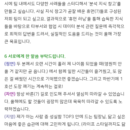
시에 팀 내에서도 다양한 사례들을 스터디해서 ‘분석 지식 창고’를
만들고 싶습니다. 사실 지식 창고가 곧잘 배운 휴먼(?)들로 구성된
저희 팀이 되고 싶고요. 결과적으로 ‘휴먼 러닝’을 통해 습득한 지식
들을 바탕으로 타부서와 협업 시 데이터 분석 관련 질문에 즉각적으
로 최적의 답변을 드려서, 실질적인 도움을 드리는 것이 올해 가장
큰 목표입니다.
6 서로에게 한 말씀 부탁드립니다.
(정연)
두 분께서 오랜 시간이 흘러 제 나이쯤 되었을 때(영원히 안
올 거 같지만 곧 옵니다.) 에서 함께 일한 시간들이 즐거웠고, 또 많
은 걸 배웠던 시간으로 기억했으면 좋겠습니다. 그리고 하반기에 1
호선 도장 깨기는 계속하는 걸로!
(자연)
항상 바른(?) 길로 인도해 주셔서 열심히 따라갈 수 있었습니
다. 올해에도 할 것들이 굉장히 많은데 묵묵히 따라갈 수 있도록 노
력하겠습니다.
(지영)
제가 아는 사람 중 성실함 TOP3 안에 드는 팀장님. 닮고 싶은
마음에 좋은 습관에 대해 고민하게 됩니다. (라이프 스타일까지도 닮