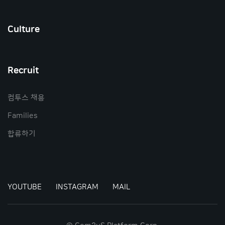
Culture
Recruit
컴투스 채용
Families
합류하기
YOUTUBE
INSTAGRAM
MAIL