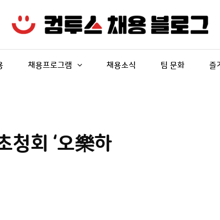
용
채용프로그램
채용소식
팀 문화
즐
초청회 ‘오樂하