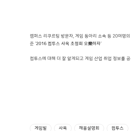
캠퍼스 리쿠르팅 방문자, 게임 동아리 소속 등 20여명
준 ‘
2016
컴투스 사옥 초청회 오樂하자
‘
컴투스에 대해 더 잘 알게되고 게임 산업 취업 정보를 
게임빌
사옥
채용설명회
컴투스