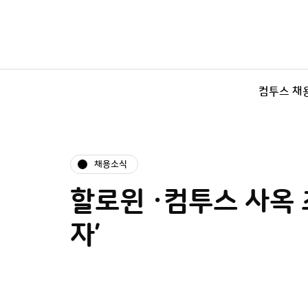
컴투스 채
채용소식
할로윈 ·컴투스 사옥 
자’