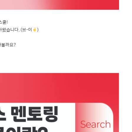
스쿨!
아왔습니다. (브-이
)
아볼까요?