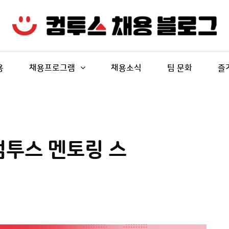
용
채용프로그램
채용소식
팀 문화
즐
컴투스 멘토링 스