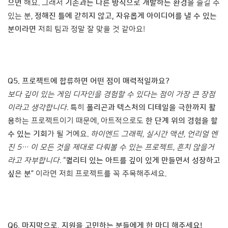
으면
해요. 그래서
기존과는 다른 방식으로 개발하는 환경
을 즐길 수
있는 분,
정해진 틀에 갇히지 않고, 자유롭게 아이디어를 낼 수 있는
분이라면
저희 팀과 정말 잘 맞을 것 같아요!
Q5.
프로젝트에 합류하면 어떤 점이 매력적일까요?
보다 깊이 있는 게임 디자인을 경험할 수 있다는 점이 가장 큰 장점
이라고 생각합니다.
특히
폴리곤과 텍스처의 디테일을 극한까지 활
용
하는 프로젝트이기 때문에, 아트적으로도
한 단계 위의 경험을 할
수 있는 기회
가 될 거예요.
하이엔드 그래픽, 실시간 액션, 언리얼 엔
진 5… 이 모든 것을 제대로 다뤄볼 수 있는 프로젝트, 흔치 않을거
라고 자부합니다.
“
퀄리티 있는 아트를 깊이 있게 만들면서 성장하고
싶은 분”
이라면 저희 프로젝트를 꼭 주목해주세요.
Q6.
마지막으로, 지원을 고민하는 분들에게 한 마디 해주세요!