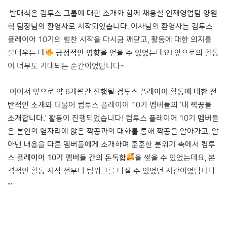
발대식은 컴투스 그룹에 대한 소개와 함께
채용실 인재영업팀 양원
혁 팀장님의 환영사
로 시작되었습니다. 이사님의 환영사는 컴투스
플레이어 10기의 힘찬 시작을 다시금 깨닫고, 활동에 대한 의지를
불태우는 데
긍정적인 영향
을 얻을 수 있었는데요! 앞으로의 활동
이 너무도 기대되는 순간이었답니다~
이어서 앞으로 약 6개월간 진행될
컴투스 플레이어 활동에 대한 전
반적인 소개
와 더불어 컴투스 플레이어 10기 멤버들의 ‘
내 짝꿍을
소개합니다.’
활동이 진행되었습니다! 컴투스 플레이어 10기 멤버들
은 본인의 옆자리에 앉은 짝꿍과의 대화를 통해 짝꿍을 알아가고, 알
아낸 내용을 다른 멤버들에게 소개하며 훈훈한 분위기 속에서
컴투
스 플레이어 10기 멤버들 간의 돈독함
을 쌓을 수 있었는데요, 본
격적인 활동 시작 전부터 팀워크를 다질 수 있었던 시간이었답니다
~