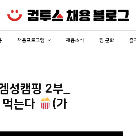
용
채용프로그램
채용소식
팀 문화
즐
겜성캠핑 2부_
야 먹는다
(가