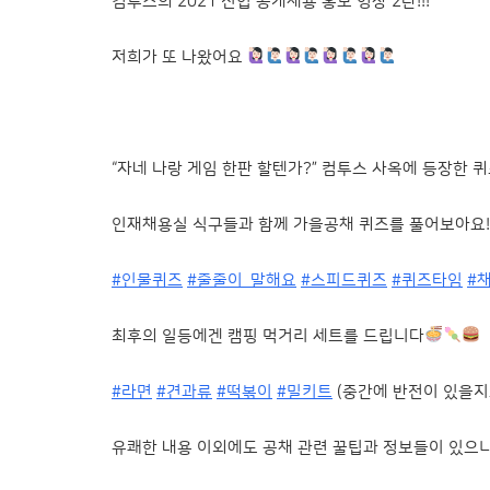
컴투스의 2021 신입 공개채용 홍보 영상 2
탄!!!
저희가 또 나왔어요
“자네 나랑 게임 한판 할텐가?” 컴투스 사옥에 등장한 퀴
인재채용실 식구들과 함께 가을공채 퀴즈를 풀어보아요!
#인물퀴즈
#줄줄이_말해요
#스피드퀴즈
#퀴즈타임
#
최후의 일등에겐 캠핑 먹거리 세트를 드립니다
#라면
#견과류
#떡볶이
#밀키트
(중간에 반전이 있을지
유쾌한 내용 이외에도 공채 관련 꿀팁과 정보들이 있으