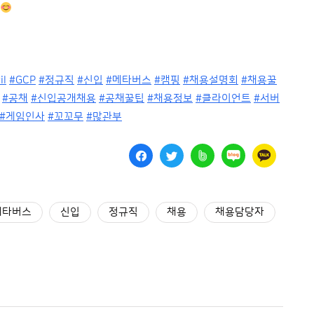
il
#GCP
#정규직
#신입
#메타버스
#캠핑
#채용설명회
#채용꿀
#공채
#신입공개채용
#공채꿀팁
#채용정보
#클라이언트
#서버
#게임인사
#꼬꼬무
#많관부
메타버스
신입
정규직
채용
채용담당자