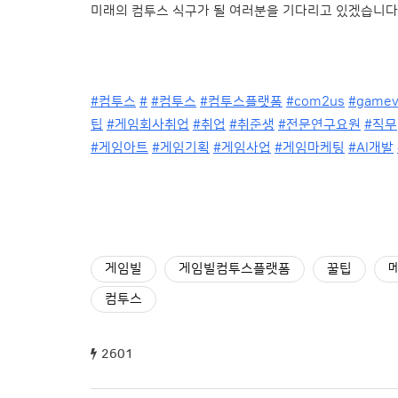
미래의 컴투스 식구가 될 여러분을 기다리고 있겠습니다
#컴투스
#
#컴투스
#컴투스플랫폼
#com2us
#gamev
팁
#게임회사취업
#취업
#취준생
#전문연구요원
#직무
#게임아트
#게임기획
#게임사업
#게임마케팅
#AI개발
게임빌
게임빌컴투스플랫폼
꿀팁
컴투스
2601