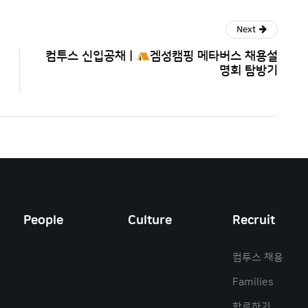
Next
컴투스 신입공채 |
겜성캠핑 메타버스 채용설
명회 탐방기
People
Culture
Recruit
컴투스 채용
Families
합류하기