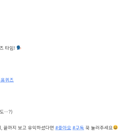
즈 타임!
채용퀴즈
도…?)
니, 끝까지 보고 유익하셨다면
#좋아요
#구독
꾹 눌러주세요