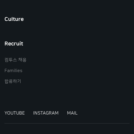
Culture
Recruit
컴투스 채용
Families
합류하기
YOUTUBE
INSTAGRAM
MAIL