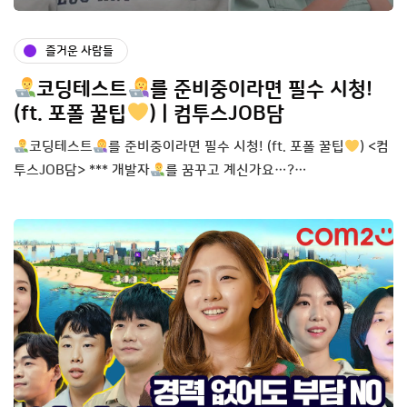
즐거운 사람들
코딩테스트
를 준비중이라면 필수 시청!
(ft. 포폴 꿀팁
) | 컴투스JOB담
코딩테스트
를 준비중이라면 필수 시청! (ft. 포폴 꿀팁
) <컴
투스JOB담> *** 개발자
를 꿈꾸고 계신가요…?…