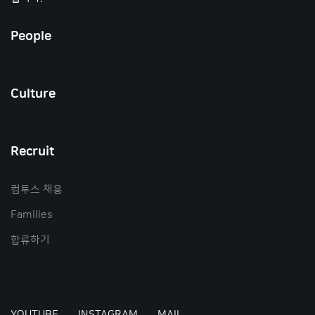
People
Culture
Recruit
컴투스 채용
Families
합류하기
YOUTUBE
INSTAGRAM
MAIL