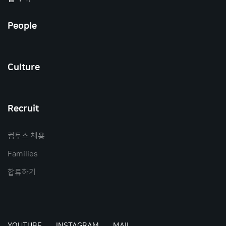
People
Culture
Recruit
컴투스 채용
Families
합류하기
YOUTUBE
INSTAGRAM
MAIL