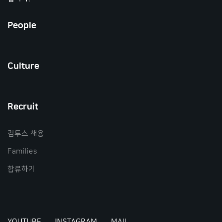
People
Culture
Recruit
컴투스 채용
Families
합류하기
YOUTUBE
INSTAGRAM
MAIL