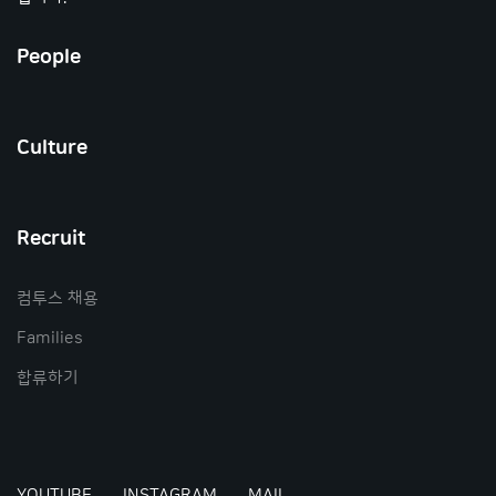
People
Culture
Recruit
컴투스 채용
Families
합류하기
YOUTUBE
INSTAGRAM
MAIL