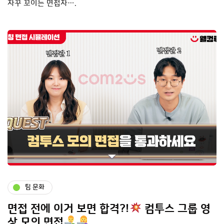
자꾸 꼬이는 면접자….
팀 문화
면접 전에 이거 보면 합격?!
컴투스 그룹 영
상 모의 면접